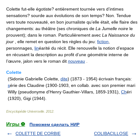
Colette fut-elle égotiste? entièrement tournée vers d’intimes
sensations? sourde aux évolutions de son temps? Non. Tendue
vers toute nouveauté, en bon journaliste qu’elle était, elle flaire des
changements: au théâtre (ses chroniques de
La Jumelle noire
le
prouvent); dans le roman. Particulièrement avec
La Naissance du
jour
, elle remet en question les règles du jeu:
fiction
,
personnages,
lin
éarité du récit. Elle renouvelle la notion d’espace
en récusant la description au profit d’une géométrie interne de
l’œuvre, jalon vers le roman dit
nouveau
.
Colette
(Sidonie Gabrielle Colette,
dite
) (1873 - 1954) écrivain français:
s
érie des Claudine (1900-1903, en collab. avec son premier mari
Willy (pseudonyme d'Henry Gauthier-Villars, 1859-1931),
Ch
éri
(1920), Gigi (1944).
Encyclopédie Universelle
.
2012
.
Игры ⚽
Поможем сделать НИР
COLETTE DE CORBIE
COLIBACILLOSE