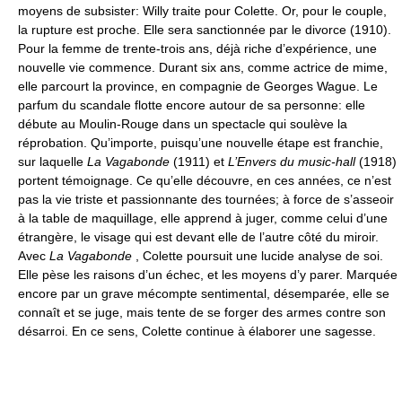
moyens de subsister: Willy traite pour Colette. Or, pour le couple,
la rupture est proche. Elle sera sanctionnée par le divorce (1910).
Pour la femme de trente-trois ans, déjà riche d’expérience, une
nouvelle vie commence. Durant six ans, comme actrice de mime,
elle parcourt la province, en compagnie de Georges Wague. Le
parfum du scandale flotte encore autour de sa personne: elle
débute au Moulin-Rouge dans un spectacle qui soulève la
réprobation. Qu’importe, puisqu’une nouvelle étape est franchie,
sur laquelle
La Vagabonde
(1911) et
L’Envers du music-hall
(1918)
portent témoignage. Ce qu’elle découvre, en ces années, ce n’est
pas la vie triste et passionnante des tournées; à force de s’asseoir
à la table de maquillage, elle apprend à juger, comme celui d’une
étrangère, le visage qui est devant elle de l’autre côté du miroir.
Avec
La Vagabonde
, Colette poursuit une lucide analyse de soi.
Elle pèse les raisons d’un échec, et les moyens d’y parer. Marquée
encore par un grave mécompte sentimental, désemparée, elle se
connaît et se juge, mais tente de se forger des armes contre son
désarroi. En ce sens, Colette continue à élaborer une sagesse.