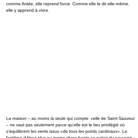
comme Antée, elle reprend force. Comme elle le dit elle-même,
elle y apprend à vivre.
La maison – au moins la seule qui compte: celle de Saint-Sauveur
– ne vaut pas seulement parce qu’elle est le lieu privilégié où
s’équilibrent les vents issus «de tous les points cardinaux». Le
fantôme d’êtres plus ou moins chers hante ce palais du souvenir.