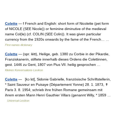
Colette
— f French and English: short form of Nicolette (pet form
of NICOLE (SEE Nicole)) or feminine diminutive of the medieval
name Col(le) (cf. COLIN (SEE Colin)). It was given particular
currency from the 1920s onwards by the fame of the French… …
First names dictionary
Colette
— (spr. létt), Heilige, geb. 1380 zu Corbie in der Pikardie,
Franziskanerin, stiftete innerhalb dieses Ordens die Colettinnen,
gest. 1446 zu Gent, 1807 von Pius VII. heilig gesprochen …
Kleines Konversations-Lexikon
Colette
— [kɔ lɛt], Sidonie Gabrielle, französische Schriftstellerin,
* Saint Sauveur en Puisaye (Département Yonne) 28. 1. 1873, ✝
Paris 3. 8. 1954; schrieb ihre frühen Romane gemeinsam mit
ihrem ersten Mann Henri Gauthier Villars (genannt Willy, * 1859 …
Universal-Lexikon