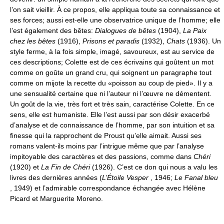
l’on sait vieillir. À ce propos, elle appliqua toute sa connaissance et
ses forces; aussi est-elle une observatrice unique de l’homme; elle
l’est également des bêtes:
Dialogues de bêtes
(1904),
La Paix
chez les bêtes
(1916),
Prisons et paradis
(1932),
Chats
(1936). Un
style ferme, à la fois simple, imagé, savoureux, est au service de
ces descriptions; Colette est de ces écrivains qui goûtent un mot
comme on goûte un grand cru, qui soignent un paragraphe tout
comme on mijote la recette du «poisson au coup de pied». Il y a
une sensualité certaine que ni l’auteur ni l’œuvre ne démentent.
Un goût de la vie, très fort et très sain, caractérise Colette. En ce
sens, elle est humaniste. Elle l’est aussi par son désir exacerbé
d’analyse et de connaissance de l’homme, par son intuition et sa
finesse qui la rapprochent de Proust qu’elle aimait. Aussi ses
romans valent-ils moins par l’intrigue même que par l’analyse
impitoyable des caractères et des passions, comme dans
Chéri
(1920) et
La Fin de Chéri
(1926). C’est ce don qui nous a valu les
livres des dernières années (
L’Étoile Vesper
, 1946;
Le Fanal bleu
, 1949) et l’admirable correspondance échangée avec Hélène
Picard et Marguerite Moreno.