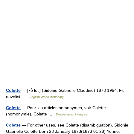
Colette
— [kō̂ let′] (Sidonie Gabrielle Claudine) 1873 1954; Fr.
novelist …
English World dictionary
Colette
— Pour les articles homonymes, voir Colette
(homonymie). Colette …
Wikipédia en Français
Colette
— For other uses, see Colette (disambiguation). Sidonie
Gabrielle Colette Born 28 January 1873(1873 01 28) Yonne,