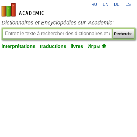
RU
EN
DE
ES
fr-academic.com
Dictionnaires et Encyclopédies sur 'Academic'
Recherche!
interprétations
traductions
livres
Игры ⚽