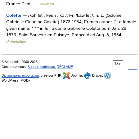
France Died …
Wikipedia
Colette
— /koh let , keuh , ko /; Fr. /kaw let /, n. 1. (Sidonie
Gabrielle Claudine Colette) 1873 1954, French author. 2. a female
given name. * * * in full Sidonie Gabrielle Colette born Jan. 28,
1873, Saint Sauveur en Puisaye, France died Aug. 3, 1954,… …
Universalium
© Academic, 2000-2026
18+
Contactez-nous:
Support technique
,
RÉCLAME
Dictionnaires exportation
, créé sur PHP,
Joomla,
Drupal,
WordPress, MODx.